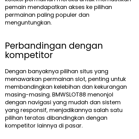
pemain mendapatkan akses ke pilihan
permainan paling populer dan
menguntungkan.
Perbandingan dengan
kompetitor
Dengan banyaknya pilihan situs yang
menawarkan permainan slot, penting untuk
membandingkan kelebihan dan kekurangan
masing-masing. BMWSLOT88 menonjol
dengan navigasi yang mudah dan sistem
yang responsif, menjadikannya salah satu
pilihan teratas dibandingkan dengan
kompetitor lainnya di pasar.