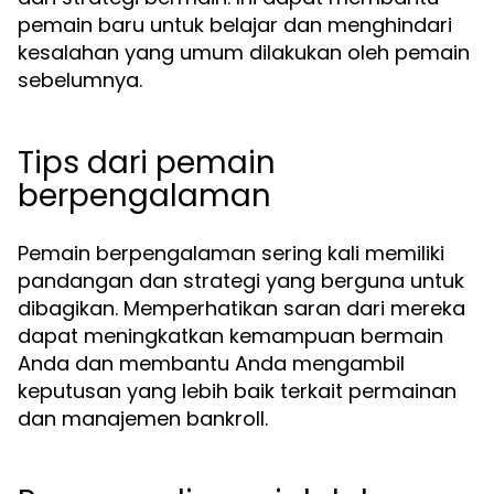
pemain baru untuk belajar dan menghindari
kesalahan yang umum dilakukan oleh pemain
sebelumnya.
Tips dari pemain
berpengalaman
Pemain berpengalaman sering kali memiliki
pandangan dan strategi yang berguna untuk
dibagikan. Memperhatikan saran dari mereka
dapat meningkatkan kemampuan bermain
Anda dan membantu Anda mengambil
keputusan yang lebih baik terkait permainan
dan manajemen bankroll.