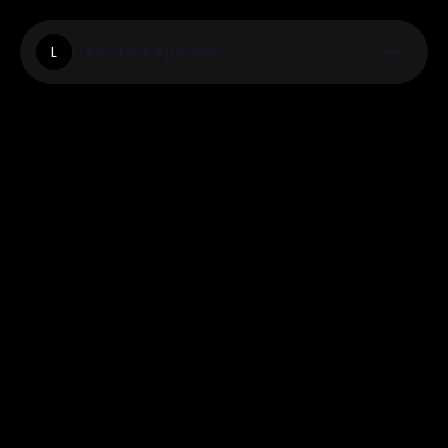
Luckyblackjackers
L