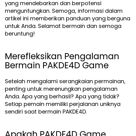
yang mendebarkan dan berpotensi
menguntungkan. Semoga, informasi dalam
artikel ini memberikan panduan yang berguna
untuk Anda. Selamat bermain dan semoga
beruntung!
Merefleksikan Pengalaman
Bermain PAKDE4D Game
Setelah mengalami serangkaian permainan,
penting untuk merenungkan pengalaman
Anda. Apa yang berhasil? Apa yang tidak?
Setiap pemain memiliki perjalanan uniknya
sendiri saat bermain PAKDE4D.
Apakah PAKDE4D Game