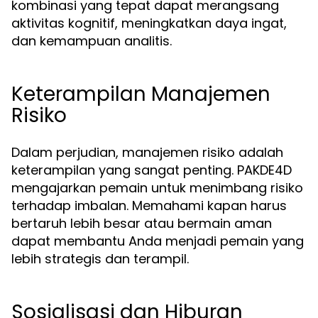
kombinasi yang tepat dapat merangsang
aktivitas kognitif, meningkatkan daya ingat,
dan kemampuan analitis.
Keterampilan Manajemen
Risiko
Dalam perjudian, manajemen risiko adalah
keterampilan yang sangat penting. PAKDE4D
mengajarkan pemain untuk menimbang risiko
terhadap imbalan. Memahami kapan harus
bertaruh lebih besar atau bermain aman
dapat membantu Anda menjadi pemain yang
lebih strategis dan terampil.
Sosialisasi dan Hiburan