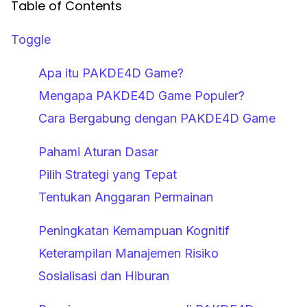
Table of Contents
Toggle
Apa itu PAKDE4D Game?
Mengapa PAKDE4D Game Populer?
Cara Bergabung dengan PAKDE4D Game
Pahami Aturan Dasar
Pilih Strategi yang Tepat
Tentukan Anggaran Permainan
Peningkatan Kemampuan Kognitif
Keterampilan Manajemen Risiko
Sosialisasi dan Hiburan