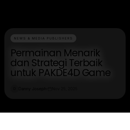
NEWS & MEDIA PUBLISHERS
Permainan Menarik
dan Strategi Terbaik
untuk PAKDE4D Game
Danny Joseph
Nov 25, 2025
D