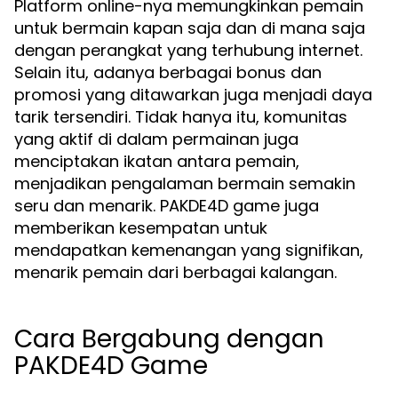
Platform online-nya memungkinkan pemain
untuk bermain kapan saja dan di mana saja
dengan perangkat yang terhubung internet.
Selain itu, adanya berbagai bonus dan
promosi yang ditawarkan juga menjadi daya
tarik tersendiri. Tidak hanya itu, komunitas
yang aktif di dalam permainan juga
menciptakan ikatan antara pemain,
menjadikan pengalaman bermain semakin
seru dan menarik. PAKDE4D game juga
memberikan kesempatan untuk
mendapatkan kemenangan yang signifikan,
menarik pemain dari berbagai kalangan.
Cara Bergabung dengan
PAKDE4D Game