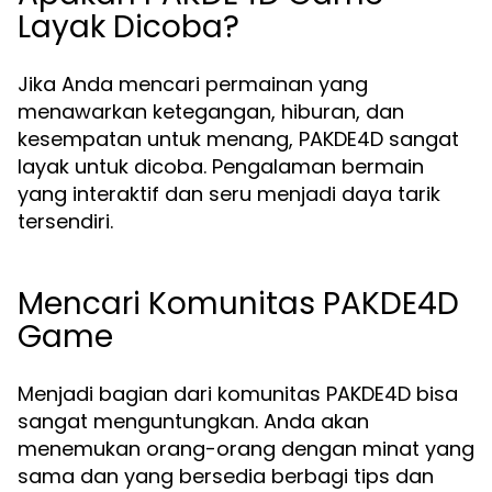
Layak Dicoba?
Jika Anda mencari permainan yang
menawarkan ketegangan, hiburan, dan
kesempatan untuk menang, PAKDE4D sangat
layak untuk dicoba. Pengalaman bermain
yang interaktif dan seru menjadi daya tarik
tersendiri.
Mencari Komunitas PAKDE4D
Game
Menjadi bagian dari komunitas PAKDE4D bisa
sangat menguntungkan. Anda akan
menemukan orang-orang dengan minat yang
sama dan yang bersedia berbagi tips dan