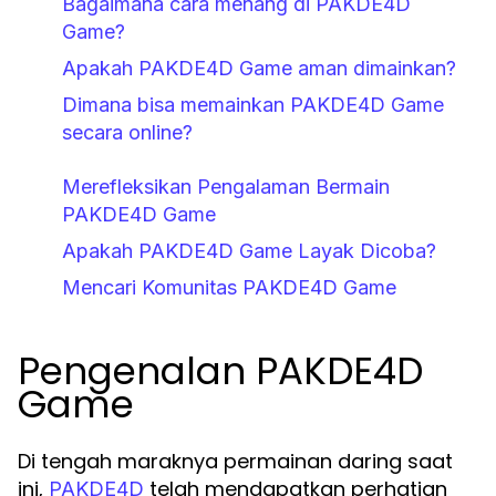
Bagaimana cara menang di PAKDE4D
Game?
Apakah PAKDE4D Game aman dimainkan?
Dimana bisa memainkan PAKDE4D Game
secara online?
Merefleksikan Pengalaman Bermain
PAKDE4D Game
Apakah PAKDE4D Game Layak Dicoba?
Mencari Komunitas PAKDE4D Game
Pengenalan PAKDE4D
Game
Di tengah maraknya permainan daring saat
ini,
telah mendapatkan perhatian
PAKDE4D